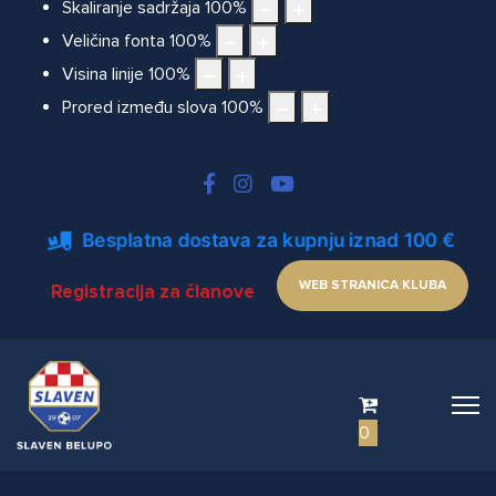
Skaliranje sadržaja
100
%
Veličina fonta
100
%
Visina linije
100
%
Prored između slova
100
%
Besplatna dostava za kupnju iznad 100 €
WEB STRANICA KLUBA
Registracija za članove
0