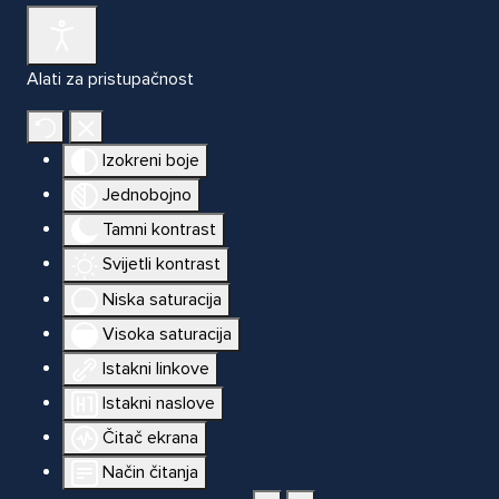
Alati za pristupačnost
Izokreni boje
Jednobojno
Tamni kontrast
Svijetli kontrast
Niska saturacija
Visoka saturacija
Istakni linkove
Istakni naslove
Čitač ekrana
Način čitanja