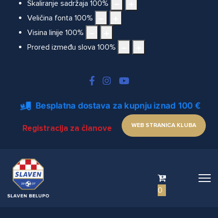
Skaliranje sadržaja
100
%
Veličina fonta
100
%
Visina linije
100
%
Prored između slova
100
%
Besplatna dostava za kupnju iznad 100 €
WEB STRANICA KLUBA
Registracija za članove
0