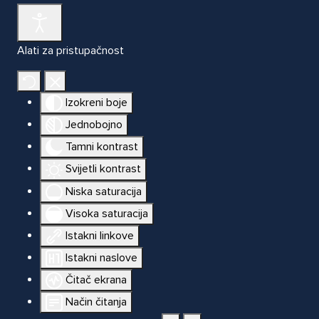
Alati za pristupačnost
Izokreni boje
Jednobojno
Tamni kontrast
Svijetli kontrast
Niska saturacija
Visoka saturacija
Istakni linkove
Istakni naslove
Čitač ekrana
Način čitanja