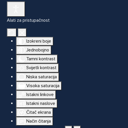
Alati za pristupačnost
Izokreni boje
Jednobojno
Tamni kontrast
Svijetli kontrast
Niska saturacija
Visoka saturacija
Istakni linkove
Istakni naslove
Čitač ekrana
Način čitanja