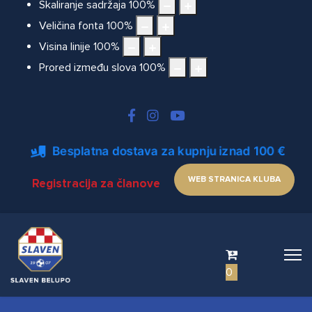
Skaliranje sadržaja
100
%
Veličina fonta
100
%
Visina linije
100
%
Prored između slova
100
%
Besplatna dostava za kupnju iznad 100 €
WEB STRANICA KLUBA
Registracija za članove
0