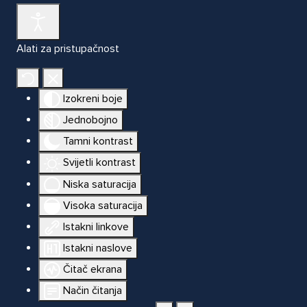
Alati za pristupačnost
Izokreni boje
Jednobojno
Tamni kontrast
Svijetli kontrast
Niska saturacija
Visoka saturacija
Istakni linkove
Istakni naslove
Čitač ekrana
Način čitanja