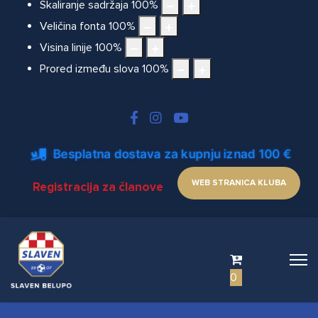
Skaliranje sadržaja
100
%
Veličina fonta
100
%
Visina linije
100
%
Prored između slova
100
%
Besplatna dostava za kupnju iznad 100 €
WEB STRANICA KLUBA
Registracija za članove
0