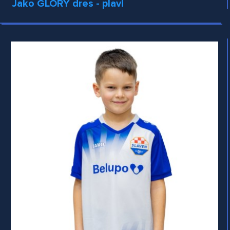
Jako GLORY dres - plavi