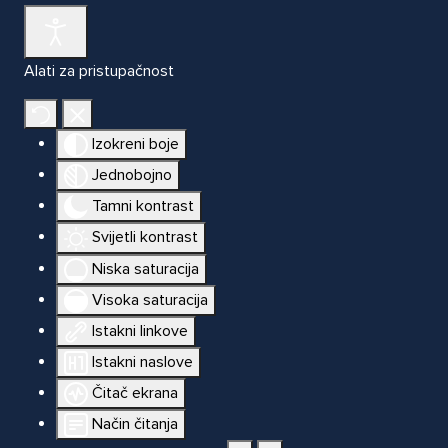
Alati za pristupačnost
Izokreni boje
Jednobojno
Tamni kontrast
Svijetli kontrast
Niska saturacija
Visoka saturacija
Istakni linkove
Istakni naslove
Čitač ekrana
Način čitanja