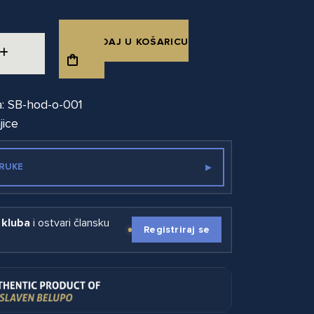
DODAJ U KOŠARICU
a: SB-hod-o-001
jice
▸
RUKE
 kluba
i ostvari člansku
Registriraj se