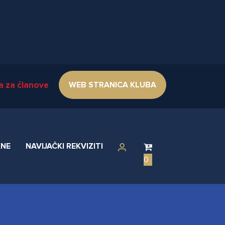
ja za članove
WEB STRANICA KLUBA
KNE
NAVIJAČKI REKVIZITI
0