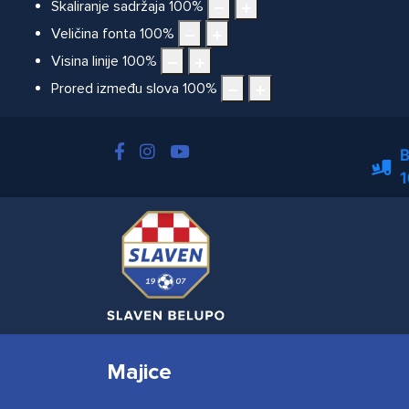
Skaliranje sadržaja
100
%
Veličina fonta
100
%
Visina linije
100
%
Prored između slova
100
%
B
1
Majice