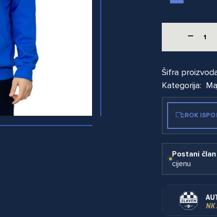
Šifra proizvod
Kategorija:
Ma
ROK ISPO
Postani član
cijenu