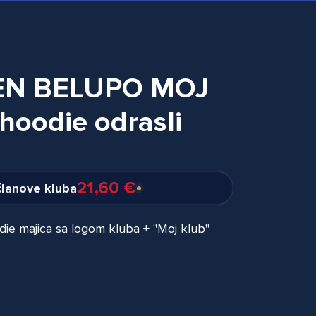
EN BELUPO MOJ
hoodie odrasli
21,60 €
članove kluba
ie majica sa logom kluba + "Moj klub"