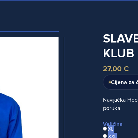
SLAV
KLUB 
27,00 €
Cijena za 
Navijačka Hood
poruka
Veličina
XL
XXL