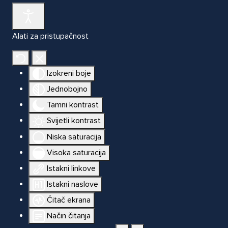
Alati za pristupačnost
Izokreni boje
Jednobojno
Tamni kontrast
Svijetli kontrast
Niska saturacija
Visoka saturacija
Istakni linkove
Istakni naslove
Čitač ekrana
Način čitanja