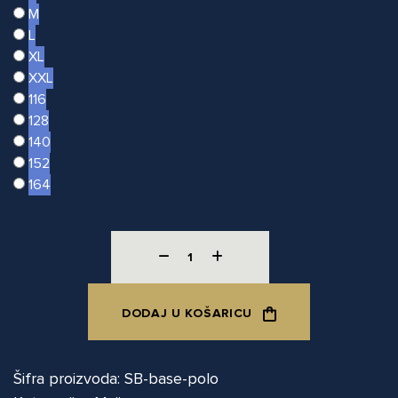
M
L
XL
XXL
116
128
140
152
164
DODAJ U KOŠARICU
Šifra proizvoda: SB-base-polo