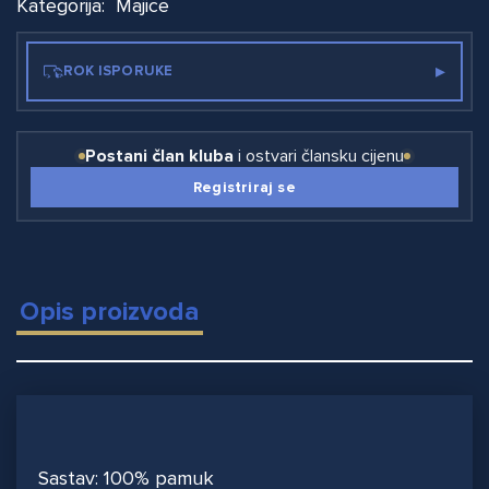
Kategorija:
Majice
▸
ROK ISPORUKE
Postani član kluba
i ostvari člansku cijenu
Registriraj se
Opis proizvoda
Sastav: 100% pamuk