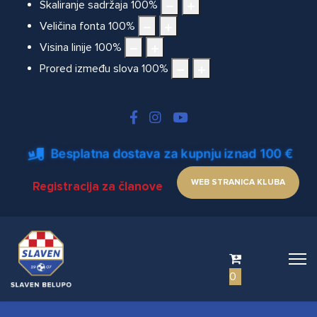
Skaliranje sadržaja
100
%
Veličina fonta
100
%
Visina linije
100
%
Prored između slova
100
%
Besplatna dostava za kupnju iznad 100 €
WEB STRANICA KLUBA
Registracija za članove
0